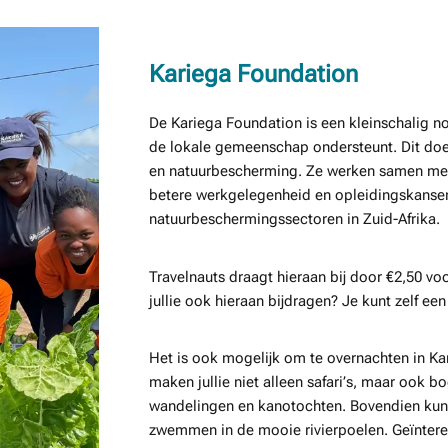
Kariega Foundation
De Kariega Foundation is een kleinschalig n
de lokale gemeenschap ondersteunt. Dit do
en natuurbescherming. Ze werken samen met v
betere werkgelegenheid en opleidingskanse
natuurbeschermingssectoren in Zuid-Afrika.
Travelnauts draagt hieraan bij door €2,50 vo
jullie ook hieraan bijdragen? Je kunt zelf ee
Het is ook mogelijk om te overnachten in Kari
maken jullie niet alleen safari’s, maar ook b
wandelingen en kanotochten. Bovendien kunne
zwemmen in de mooie rivierpoelen. Geïnter