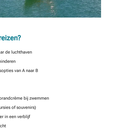
reizen?
aar de luchthaven
minderen
sopties van A naar B
ebrandcrème bij zwemmen
ursies of souvenirs)
 in een verblijf
cht