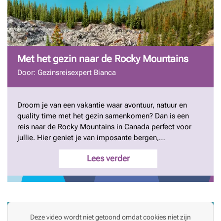
Met het gezin naar de Rocky Mountains
Door: Gezinsreisexpert Bianca
Droom je van een vakantie waar avontuur, natuur en
quality time met het gezin samenkomen? Dan is een
reis naar de Rocky Mountains in Canada perfect voor
jullie. Hier geniet je van imposante bergen,
uitgestrekte bossen, heldere meren en een overvloed
Lees verder
aan wilde dieren. Of je nu houdt van actieve
wandelingen, ontspannen boottochten of gezellige
picknicks in de natuur, de Rockies hebben alles voor
een onvergetelijke gezinsvakantie. Gezinsreisexpert
Bianca neemt je in deze blog mee naar alle
hoogtepunten van de Rocky Mountains in Canada.
Deze video wordt niet getoond omdat cookies niet zijn