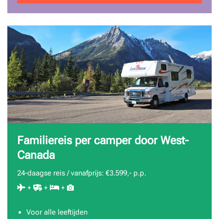
Familiereis per camper door West-
Canada
24-daagse reis / vanafprijs: €3.599,- p.p.
+
+
+
Voor alle leeftijden