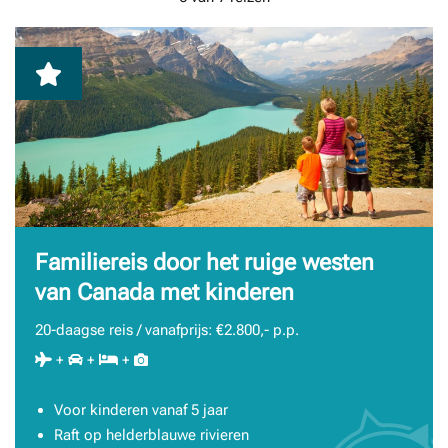
Familiereis door het ruige westen
van Canada met kinderen
20-daagse reis / vanafprijs: €2.800,- p.p.
+
+
+
Voor kinderen vanaf 5 jaar
Raft op helderblauwe rivieren