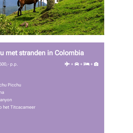
ru met stranden in Colombia
600,- p.p.
+
+
+
chu Picchu
ma
Canyon
op het Titcacameer