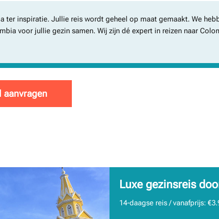
a ter inspiratie. Jullie reis wordt geheel op maat gemaakt. We hebb
ombia voor jullie gezin samen. Wij zijn dé expert in reizen naar Col
l aanvragen
Luxe gezinsreis doo
14-daagse reis / vanafprijs: €3.