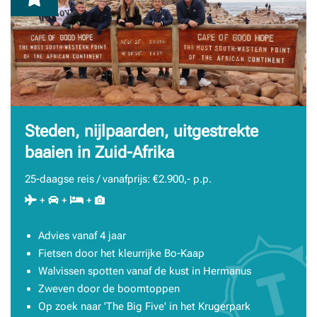
Steden, nijlpaarden, uitgestrekte
baaien in Zuid-Afrika
25-daagse reis / vanafprijs: €2.900,- p.p.
+
+
+
Advies vanaf 4 jaar
Fietsen door het kleurrijke Bo-Kaap
Walvissen spotten vanaf de kust in Hermanus
Zweven door de boomtoppen
Op zoek naar 'The Big Five' in het Krugerpark