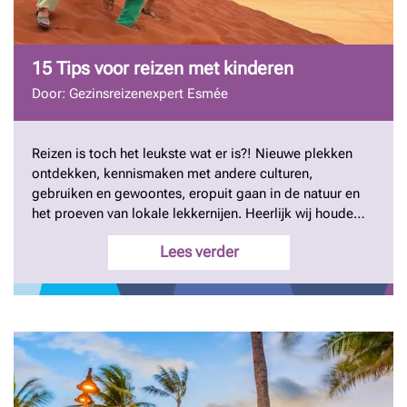
15 Tips voor reizen met kinderen
Door: Gezinsreizenexpert Esmée
Reizen is toch het leukste wat er is?! Nieuwe plekken
ontdekken, kennismaken met andere culturen,
gebruiken en gewoontes, eropuit gaan in de natuur en
het proeven van lokale lekkernijen. Heerlijk wij houden
er van! U toch ook? Kinderen, en dan vooral pubers,
Lees verder
denken hier nog wel eens anders over. Maar als
specialist in bijzondere reizen met kinderen hebben we
natuurlijk wel wat tips, zodat u een waanzinnige reis
met elkaar kunt beleven. Gezinsreizenexpert Esmée
deelt haar 15 tips met u.