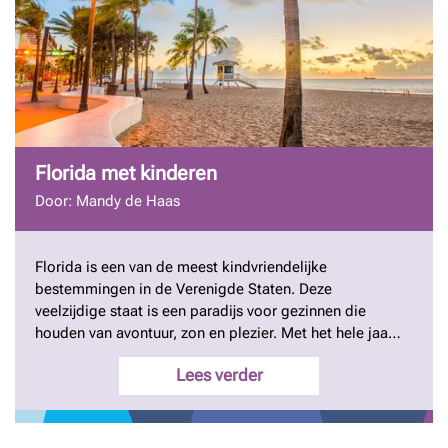
Florida met kinderen
Door: Mandy de Haas
Florida is een van de meest kindvriendelijke
bestemmingen in de Verenigde Staten. Deze
veelzijdige staat is een paradijs voor gezinnen die
houden van avontuur, zon en plezier. Met het hele jaar
door een warm klimaat, eindeloze zandstranden,
Lees verder
wereldberoemde pretparken en een schat aan natuur
en wildlife, biedt Florida voor elke leeftijd iets
bijzonders. Van het ontmoeten van favoriete
Disneyfiguren in Walt Disney World tot het spotten van