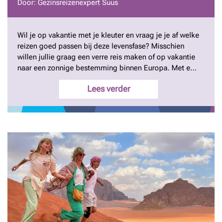
Door: Gezinsreizenexpert Suus
Wil je op vakantie met je kleuter en vraag je je af welke
reizen goed passen bij deze levensfase? Misschien
willen jullie graag een verre reis maken of op vakantie
naar een zonnige bestemming binnen Europa. Met een
kleuter wordt reizen vaak weer een stuk makkelijker. Je
Lees verder
kind is zelfstandiger, beleeft nieuwe indrukken
bewuster en kan ook meehelpen bij het kiezen van
leuke uitstapjes. Maar een kleuter heeft nog steeds
behoefte aan structuur, duidelijkheid en voldoende
rust. De meeste kinderen slapen ’s nachts goed door,
hebben geen dagelijks middagdutje meer nodig en
kunnen zich al langere tijd zelf vermaken. Dat maakt
een rondreis of stedentrip een stuk haalbaarder. Wel is
het belangrijk om het programma overzichtelijk te
houden en niet te veel activiteiten op één dag te
plannen. Als je een goede balans vindt tussen
ontdekken en ontspannen, dan is het op en top
genieten van de vakantie samen met jullie kleuter.