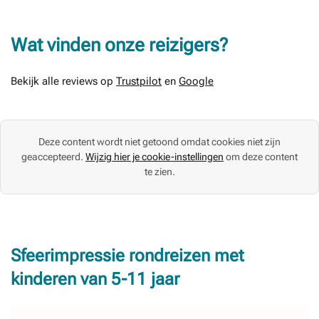
alligators in de Everglades en het bouwen van
zandkastelen op de parelwitte stranden – het kan hier
Wat vinden onze reizigers?
allemaal. Mandy bezocht Florida meerdere keren,
vooral in de winter en het voorjaar, en ontdekt elke
keer weer nieuwe parels. In deze blog deelt ze de
Bekijk alle reviews op
Trustpilot
en
Google
mooiste highlights van Florida met kinderen.
Deze content wordt niet getoond omdat cookies niet zijn
geaccepteerd.
Wijzig hier je cookie-instellingen
om deze content
te zien.
Sfeerimpressie rondreizen met
kinderen van 5-11 jaar