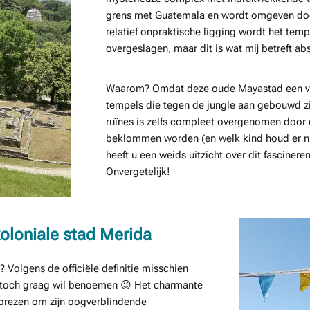
grens met Guatemala en wordt omgeven doo
relatief onpraktische ligging wordt het tem
overgeslagen, maar dit is wat mij betreft ab
Waarom? Omdat deze oude Mayastad een va
tempels die tegen de jungle aan gebouwd zij
ruïnes is zelfs compleet overgenomen door
beklommen worden (en welk kind houd er ni
heeft u een weids uitzicht over dit fascine
Onvergetelijk!
koloniale stad Merida
 Volgens de officiële definitie misschien
em toch graag wil benoemen 😉 Het charmante
prezen om zijn oogverblindende