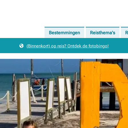
Bestemmingen
Reisthema's
R
(Binnenkort) op reis? Ontdek de fotobingo!