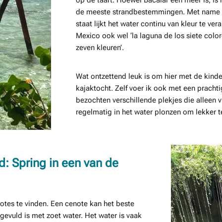
op de taart. Hoewel Bacalar een meer is, is
de meeste strandbestemmingen. Met name t
staat lijkt het water continu van kleur te v
Mexico ook wel ‘la laguna de los siete col
zeven kleuren’.
Wat ontzettend leuk is om hier met de kind
kajaktocht. Zelf voer ik ook met een pracht
bezochten verschillende plekjes die alleen 
regelmatig in het water plonzen om lekker 
: Spring in een van de
otes te vinden. Een cenote kan het beste
gevuld is met zoet water. Het water is vaak