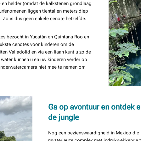
p) en helder (omdat de kalkstenen grondlaag
uurfenomenen liggen tientallen meters diep
. Zo is dus geen enkele cenote hetzelfde.
otes bezocht in Yucatán en Quintana Roo en
eukste cenotes voor kinderen om de
ten Valladolid en via een liaan kunt u zo de
 water kunnen u en uw kinderen verder op
 onderwatercamera niet mee te nemen om
Ga op avontuur en ontdek 
de jungle
Nog een bezienswaardigheid in Mexico die 
mysterieuze complex met indrukwekkende tem