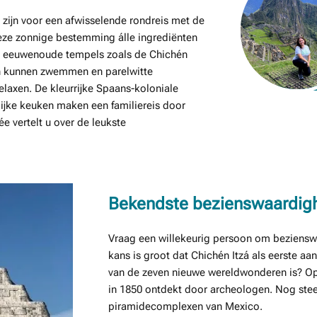
zijn voor een afwisselende rondreis met de
eze zonnige bestemming álle ingrediënten
an eeuwenoude tempels zoals de Chichén
ren kunnen zwemmen en parelwitte
axen. De kleurrijke Spaans-koloniale
lijke keuken maken een familiereis door
 vertelt u over de leukste
Bekendste bezienswaardighe
Vraag een willekeurig persoon om beziens
kans is groot dat Chichén Itzá als eerste aa
van de zeven nieuwe wereldwonderen is? O
in 1850 ontdekt door archeologen. Nog stee
piramidecomplexen van Mexico.