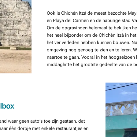
Ook is Chichén Itzá de meest bezochte May
en Playa del Carmen en de naburige stad Val
Om de opgravingen helemaal te bekijken hee
het heel bijzonder om de Chichén Itzá in het 
het ver verleden hebben kunnen bouwen. Naa
omgeving nog genoeg te zien en te leren. We
naartoe te gaan. Vooral in het hoogseizoen k
middaghitte het grootste gedeelte van de b
olbox
land waar geen auto’s toe zijn gestaan, dat
ar één dorpje met enkele restaurantjes en