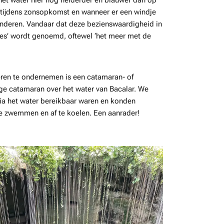
 het water hier nog helderder en blauwer dan op
ijdens zonsopkomst en wanneer er een windje
eranderen. Vandaar dat deze bezienswaardigheid in
ores’ wordt genoemd, oftewel ‘het meer met de
eren te ondernemen is een catamaran- of
ige catamaran over het water van Bacalar. We
via het water bereikbaar waren en konden
te zwemmen en af te koelen. Een aanrader!