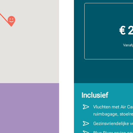
€ 
Vanafp
Inclusief
Vluchten met Air Ca
ruimbagage, stoelre
Gezinsvriendelijke ve
Blue River cruise o