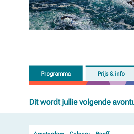
Programma
Prijs & info
Dit wordt jullie volgende avont
Amsterdam - Calgary – Banff