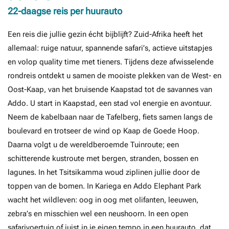
22-daagse reis per huurauto
Een reis die jullie gezin écht bijblijft? Zuid-Afrika heeft het
allemaal: ruige natuur, spannende safari’s, actieve uitstapjes
en volop quality time met tieners. Tijdens deze afwisselende
rondreis ontdekt u samen de mooiste plekken van de West- en
Oost-Kaap, van het bruisende Kaapstad tot de savannes van
Addo. U start in Kaapstad, een stad vol energie en avontuur.
Neem de kabelbaan naar de Tafelberg, fiets samen langs de
boulevard en trotseer de wind op Kaap de Goede Hoop.
Daarna volgt u de wereldberoemde Tuinroute; een
schitterende kustroute met bergen, stranden, bossen en
lagunes. In het Tsitsikamma woud ziplinen jullie door de
toppen van de bomen. In Kariega en Addo Elephant Park
wacht het wildleven: oog in oog met olifanten, leeuwen,
zebra’s en misschien wel een neushoorn. In een open
safarivoertuig of juist in je eigen tempo in een huurauto, dat