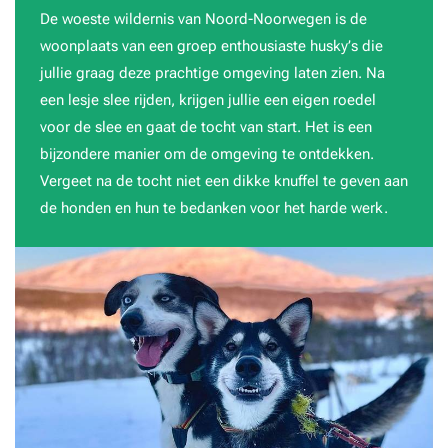
De woeste wildernis van Noord-Noorwegen is de
woonplaats van een groep enthousiaste husky’s die
jullie graag deze prachtige omgeving laten zien. Na
een lesje slee rijden, krijgen jullie een eigen roedel
voor de slee en gaat de tocht van start. Het is een
bijzondere manier om de omgeving te ontdekken.
Vergeet na de tocht niet een dikke knuffel te geven aan
de honden en hun te bedanken voor het harde werk.