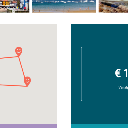
€ 
Vanafp