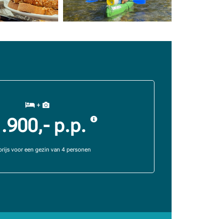
+
1.900,- p.p.
rijs voor een gezin van 4 personen