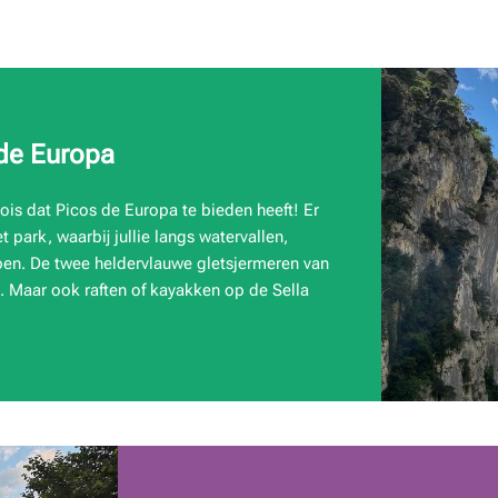
de Europa
is dat Picos de Europa te bieden heeft! Er
 park, waarbij jullie langs watervallen,
open. De twee heldervlauwe gletsjermeren van
 Maar ook raften of kayakken op de Sella