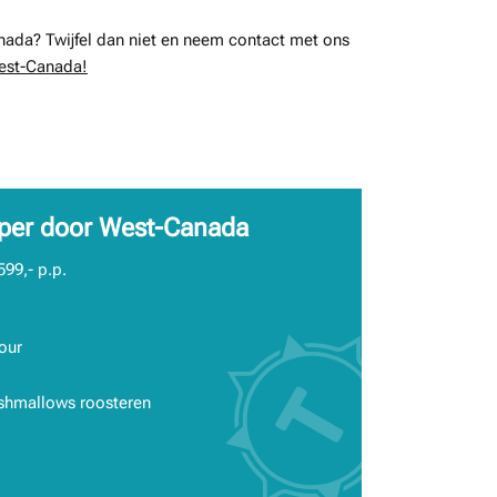
nada? Twijfel dan niet en neem contact met ons
est-Canada!
mper door West-Canada
599,- p.p.
our
hmallows roosteren