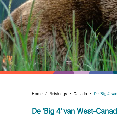
Home
Reisblogs
Canada
De ‘Big 4’ v
De 'Big 4' van West-Cana