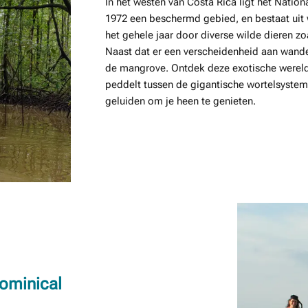
In het westen van Costa Rica ligt het Natio
1972 een beschermd gebied, en bestaat uit w
het gehele jaar door diverse wilde dieren zo
Naast dat er een verscheidenheid aan wandel
de mangrove. Ontdek deze exotische wereld m
peddelt tussen de gigantische wortelsyste
geluiden om je heen te genieten.
Dominical