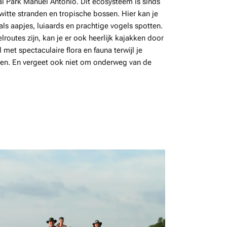
nal Park Manuel Antonio. Dit ecosysteem is sinds
itte stranden en tropische bossen. Hier kan je
als aapjes, luiaards en prachtige vogels spotten.
routes zijn, kan je er ook heerlijk kajakken door
et spectaculaire flora en fauna terwijl je
men. En vergeet ook niet om onderweg van de