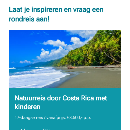
Laat je inspireren en vraag een
rondreis aan!
Natuurreis door Costa Rica met
kinderen
17-daagse reis / vanafprijs: €3.500,- p.p.