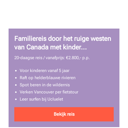
Familiereis door het ruige westen
van Canada met kinder...
20-daagse reis / vanafprijs: €2.800,- p.p.
Voor kinderen vanaf 5 jaar
Raft op helderblauwe rivieren
Spot beren in de wildernis
Verken Vancouver per fietstour
Leer surfen bij Ucluelet
Bekijk reis