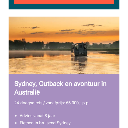
Sydney, Outback en avontuur in
Australië
24-daagse reis / vanafprijs: €5.000,- p.p.
Advies vanaf 8 jaar
Fietsen in bruisend Sydney