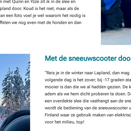
met Quinn en Yzze zit ik in de slee en
land door. Koud is het niet, maar als de
n een foto voel je wel waarom het nodig is
nuffelen we nog even met de honden en dan
Met de sneeuwscooter door
“Reis je in de winter naar Lapland, dan ma
volgende dag is het zover; bij -17 graden s
mooier is dan die we al hadden gezien. De 
adem als we hem dicht proberen te doen. D
een overdekte slee die vasthangt aan de sn
wordt de bediening van de sneeuwscooter uitg
Finland waar ze gebruik maken van elektris
voor het milieu, top!