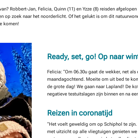
van? Robbert-Jan, Felicia, Quinn (11) en Yzze (8) reisden afgelope
en op zoek naar het noorderlicht. Of het gelukt is om dit natuurwon
 te komen!
Ready, set, go! Op naar win
Felicia: “Om 06.30u gaat de wekker, net a
maandagochtend. Moeite om uit bed te kome
de grote dag! We gaan naar Lapland! De koff
negatieve testuitslagen zijn binnen en na ee
Reizen in coronatijd
“Het voelt geweldig om op Schiphol te zijn.
met uitzicht op alle vliegtuigen genieten w