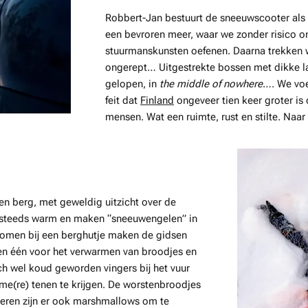
Robbert-Jan bestuurt de sneeuwscooter als e
een bevroren meer, waar we zonder risico 
stuurmanskunsten oefenen. Daarna trekken we
ongerept… Uitgestrekte bossen met dikke l
gelopen, in
the middle of nowhere
…. We voe
feit dat
Finland
ongeveer tien keer groter is
mensen. Wat een ruimte, rust en stilte. Naar
n berg, met geweldig uitzicht over de
 steeds warm en maken “sneeuwengelen” in
komen bij een berghutje maken de gidsen
 en één voor het verwarmen van broodjes en
h wel koud geworden vingers bij het vuur
me(re) tenen te krijgen. De worstenbroodjes
deren zijn er ook marshmallows om te