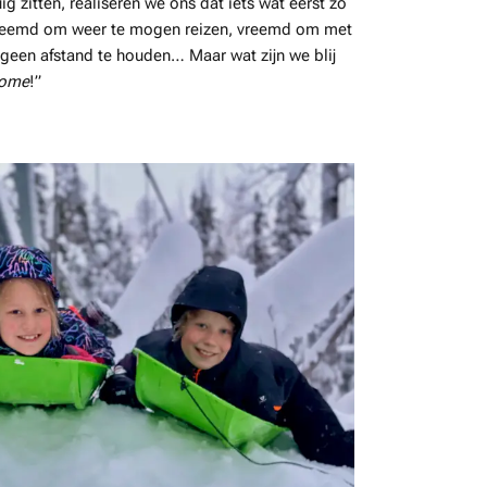
g zitten, realiseren we ons dat iets wat eerst zo
Vreemd om weer te mogen reizen, vreemd om met
 geen afstand te houden… Maar wat zijn we blij
come
!”