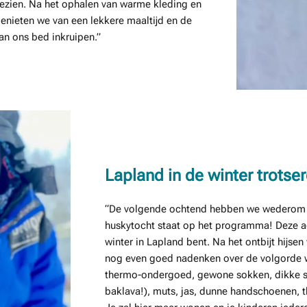
ezien. Na het ophalen van warme kleding en
genieten we van een lekkere maaltijd en de
n ons bed inkruipen.”
Lapland in de winter trotser
“De volgende ochtend hebben we wederom g
huskytocht staat op het programma! Deze act
winter in Lapland bent. Na het ontbijt hijs
nog even goed nadenken over de volgorde w
thermo-ondergoed, gewone sokken, dikke sokk
baklava!), muts, jas, dunne handschoenen