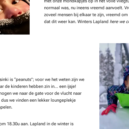
met onze mondkapjes op in het volle vliegtui
normaal was, nu ineens vreemd aanvoelt. 
zoveel mensen bij elkaar te zijn, vreemd om
dat dit weer kan. Winters Lapland
here we 
sinki is “peanuts”; voor we het weten zijn we
ar de kinderen hebben zin in… een ijsje!
l mogen we naar de gate voor de vlucht naar
, dus we vinden een lekker loungeplekje
spelen.
 om 18.30u aan. Lapland in de winter is