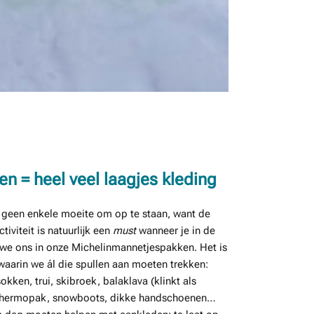
en = heel veel laagjes kleding
een enkele moeite om op te staan, want de
iviteit is natuurlijk een
must
wanneer je in de
en we ons in onze Michelinmannetjespakken. Het is
aarin we ál die spullen aan moeten trekken:
en, trui, skibroek, balaklava (klinkt als
, thermopak, snowboots, dikke handschoenen…