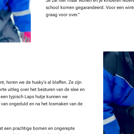
Je zal hier maar wonen en je kinderen iede
school komen gegarandeerd. Voor een winte
graag voor over.”
, horen we de husky’s al blaffen. Ze zijn
rte uitleg over het besturen van de slee en
 een typisch Laps hutje kunnen we
en van ongeduld en na het losmaken van de
at een prachtige bomen en ongerepte