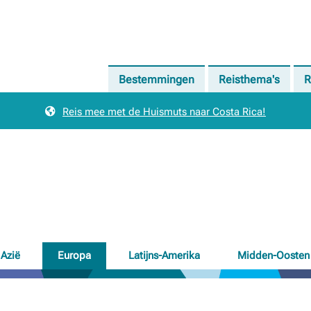
Bestemmingen
Reisthema's
R
Reis mee met de Huismuts naar Costa Rica!
Azië
Europa
Latijns-Amerika
Midden-Oosten