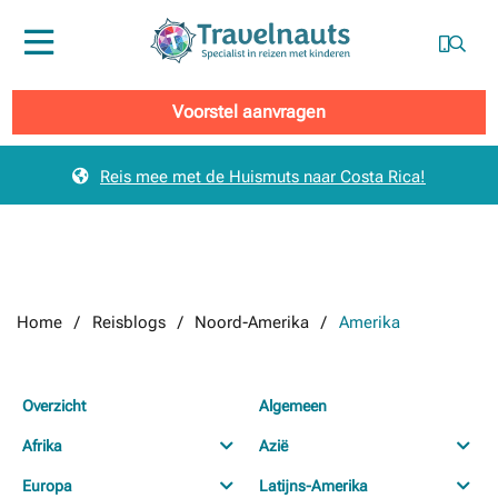
Menu
Voorstel aanvragen
Reis mee met de Huismuts naar Costa Rica!
Home
Reisblogs
Noord-Amerika
Amerika
Overzicht
Algemeen
Afrika
Azië
Europa
Latijns-Amerika