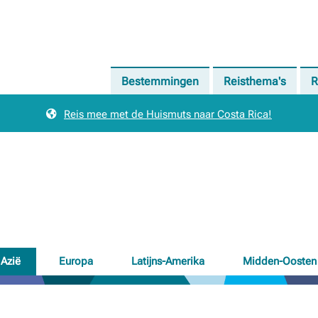
Bestemmingen
Reisthema's
R
Reis mee met de Huismuts naar Costa Rica!
Azië
Europa
Latijns-Amerika
Midden-Oosten