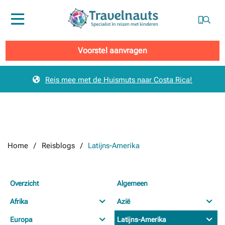
Menu
Voorstel aanvragen
Reis mee met de Huismuts naar Costa Rica!
Home
Reisblogs
Latijns-Amerika
Overzicht
Algemeen
Afrika
Azië
Europa
Latijns-Amerika