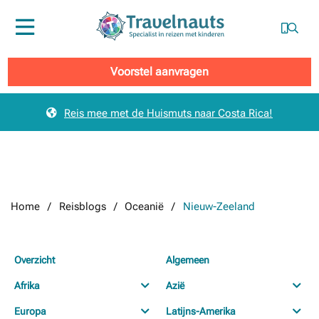
Menu
Voorstel aanvragen
Reis mee met de Huismuts naar Costa Rica!
Home
Reisblogs
Oceanië
Nieuw-Zeeland
Overzicht
Algemeen
Afrika
Azië
Europa
Latijns-Amerika