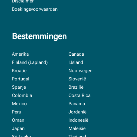
Disclaimer
Boekingsvoorwaarden
Bestemmingen
Amerika
Canada
Finland (Lapland)
IJsland
Kroatië
Noorwegen
Portugal
Slovenië
Spanje
Brazilië
Colombia
Costa Rica
Mexico
Panama
Peru
Jordanië
Oman
Indonesië
Japan
Maleisië
Sri Lanka
Thailand