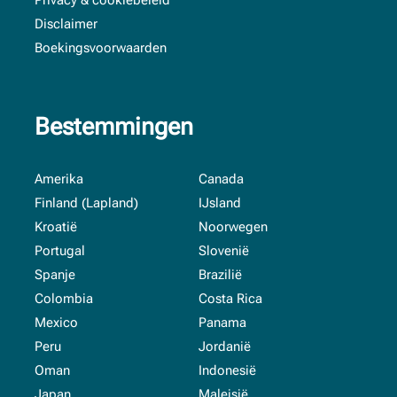
Privacy & cookiebeleid
Disclaimer
Boekingsvoorwaarden
Bestemmingen
Amerika
Canada
Finland (Lapland)
IJsland
Kroatië
Noorwegen
Portugal
Slovenië
Spanje
Brazilië
Colombia
Costa Rica
Mexico
Panama
Peru
Jordanië
Oman
Indonesië
Japan
Maleisië